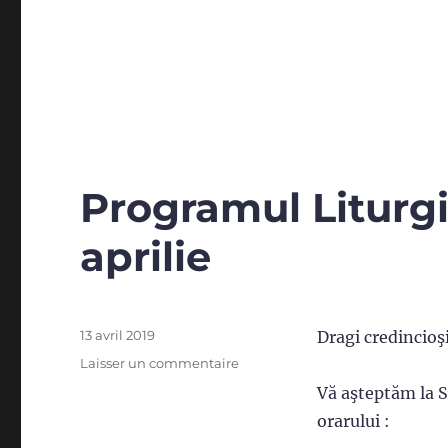
Programul Liturgic
aprilie
Publié
13 avril 2019
Dragi credincioşi
le
sur
Laisser un commentaire
Programul
Vă aşteptăm la S
Liturgic
orarului :
de
Sfintele