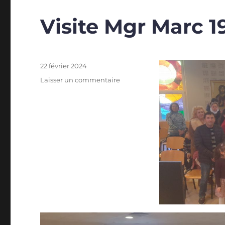
Visite Mgr Marc 
Publié
22 février 2024
le
sur
Laisser un commentaire
Visite
Mgr
Marc
19
Novembre
2023