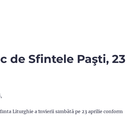
 de Sfintele Paşti, 23
,
fȃnta Liturghie a Ȋnvierii sȃmbătă pe 23 aprilie conform